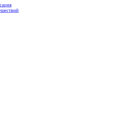
сация
тешествий