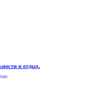
ьности и отдых.
рсии
.