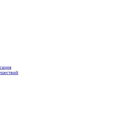
сация
тешествий