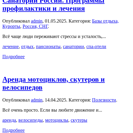
Санатории России. Программы
профилактики и лечения
Опубликовал
admin
,
01.05.2025
. Категория:
Базы отдыха,
Курорты
,
Россия, СНГ
.
Всё чаще люди переживают стрессы и усталость,...
лечение
,
отдых
,
пансионаты
,
санатории
,
спа-отели
Подробнее
Аренда мотоциклов, скутеров и
велосипедов
Опубликовал
admin
,
14.04.2025
. Категория:
Полезности
.
Всё очень просто. Если вы любите движение и...
аренда
,
велосипеды
,
мотоциклы
,
скутеры
Подробнее